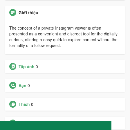
Giới thiệu
The concept of a private Instagram viewer is often
presented as a convenient and discreet tool for the digitally
curious, offering a easy quirk to explore content without the
formality of a follow request.
Tập ảnh
0
Bạn
0
Thích
0
Các nhóm
0