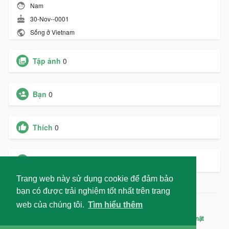
Nam
30-Nov--0001
Sống ở Vietnam
Tập ảnh
0
Bạn
0
Thích
0
Các nhóm
0
Trang web này sử dụng cookie để đảm bảo
bạn có được trải nghiệm tốt nhất trên trang
web của chúng tôi.
Tìm hiểu thêm
© 2026 Liên Minh Doanh Nghiệp
Trang chủ
Giới thiệu
Liên hệ chúng tôi
Chính sách bảo mật
Điều khoản sử dụng
Blog