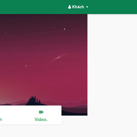
Khách
h
Video.