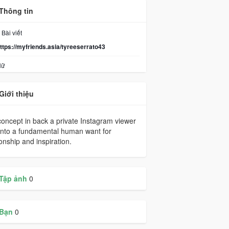
Thông tin
Bài viết
ttps://myfriends.asia/tyreeserrato43
ữ
Giới thiệu
oncept in back a private Instagram viewer
into a fundamental human want for
ionship and inspiration.
Tập ảnh
0
Bạn
0