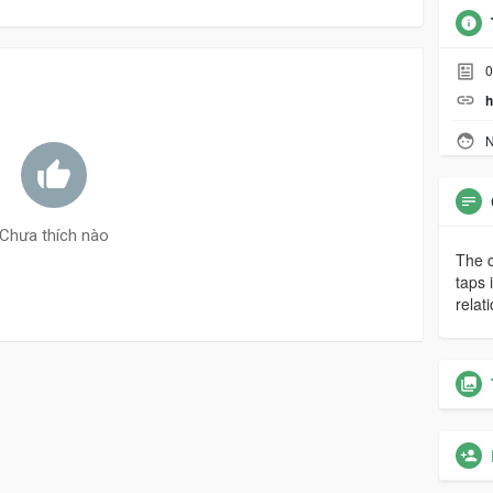
0
h
N
Chưa thích nào
The c
taps 
relat