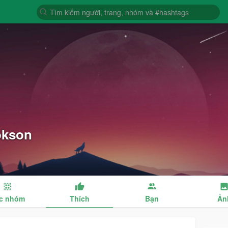
okson
c nhóm
Thích
Bạn
Ản