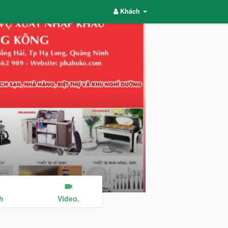
Khách
h
Video.