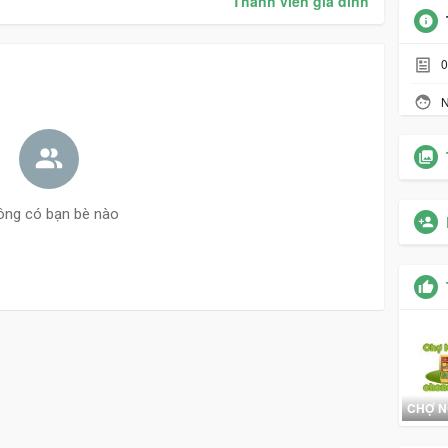
Thành viên gia đình
0
N
ông có bạn bè nào
CHỢ N