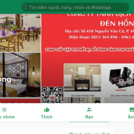
ong
c nhóm
Thích
Bạn
Ản