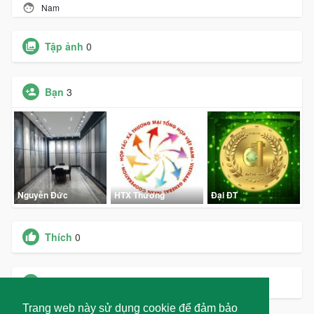
Nam
Tập ảnh
0
Bạn
3
Nguyễn Đức
HTX Thương
Đại ĐT
Thích
0
Các nhóm
0
Trang web này sử dụng cookie để đảm bảo