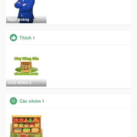
Ngọc Hoàng
Thích
1
CHỢ NÔNG S
Các nhóm
1