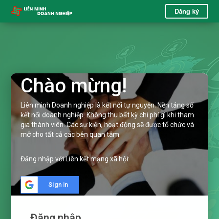
Đăng ký
Chào mừng!
Liên minh Doanh nghiệp là kết nối tự nguyện. Nền tảng số
kết nối doanh nghiệp. Không thu bất kỳ chi phí gì khi tham
gia thành viên. Các sự kiện, hoạt động sẽ được tổ chức và
mở cho tất cả các bên quan tâm.
Đăng nhập với Liên kết mạng xã hội:
Sign in
Đăng nhập