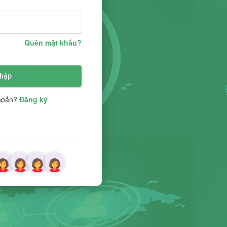
Quên mật khẩu?
hập
khoản?
Đăng ký