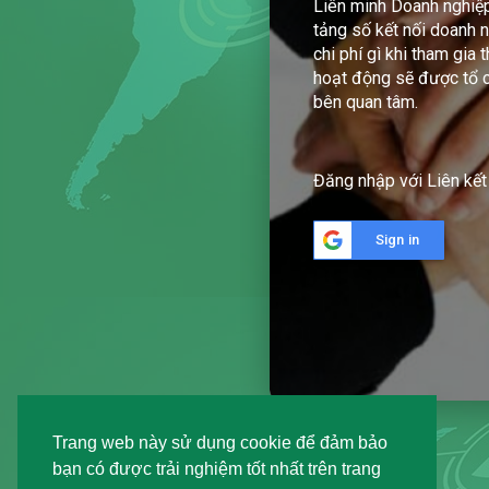
Liên minh Doanh nghiệp
tảng số kết nối doanh n
chi phí gì khi tham gia 
hoạt động sẽ được tổ c
bên quan tâm.
Đăng nhập với Liên kết
Sign in
Trang web này sử dụng cookie để đảm bảo
bạn có được trải nghiệm tốt nhất trên trang