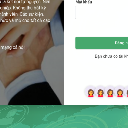
 là kết nối tự nguyện. Nền
Mật khẩu
ghiệp. Không thu bất kỳ
thành viên. Các sự kiện,
hức và mở cho tất cả các
Đăng n
 mạng xã hội:
Bạn chưa có tài 