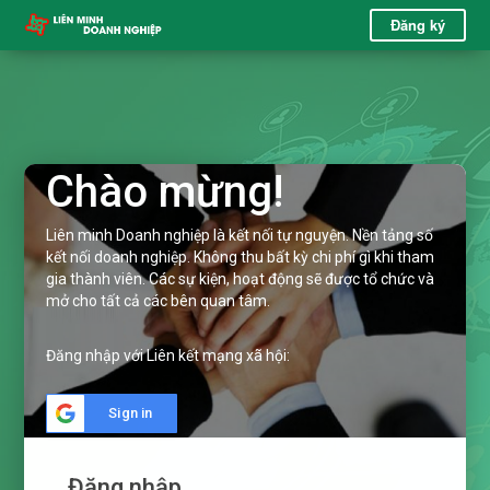
Đăng ký
Chào mừng!
Liên minh Doanh nghiệp là kết nối tự nguyện. Nền tảng số
kết nối doanh nghiệp. Không thu bất kỳ chi phí gì khi tham
gia thành viên. Các sự kiện, hoạt động sẽ được tổ chức và
mở cho tất cả các bên quan tâm.
Đăng nhập với Liên kết mạng xã hội:
Sign in
Đăng nhập