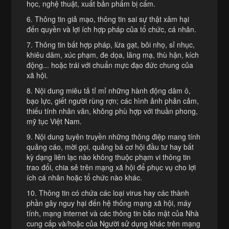
học, nghệ thuật, xuất bản phẩm bị cấm.
6. Thông tin giả mạo, thông tin sai sự thật xâm hại
đến quyền và lợi ích hợp pháp của tổ chức, cá nhân.
7. Thông tin bất hợp pháp, lừa gạt, bôi nhọ, sỉ nhục,
khiêu dâm, xúc phạm, đe dọa, lăng mạ, thù hận, kích
động... hoặc trái với chuẩn mực đạo đức chung của
xã hội.
8. Nội dung miêu tả tỉ mỉ những hành động dâm ô,
bạo lực, giết người rùng rợn; các hình ảnh phản cảm,
thiếu tính nhân văn, không phù hợp với thuần phong,
mỹ tục Việt Nam.
9. Nội dung tuyên truyền những thông điệp mang tính
quảng cáo, mời gọi, quảng bá cơ hội đầu tư hay bất
kỳ dạng liên lạc nào không thuộc phạm vi thông tin
trao đổi, chia sẻ trên mạng xã hội để phục vụ cho lợi
ích cá nhân hoặc tổ chức nào khác.
10. Thông tin có chứa các loại virus hay các thành
phần gây nguy hại đến hệ thống mạng xã hội, máy
tính, mạng internet và các thông tin bảo mật của Nhà
cung cấp và/hoặc của Người sử dụng khác trên mạng