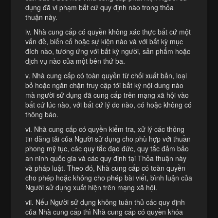
dụng đã vi phạm bất cứ quy định nào trong thỏa
thuận này.
iv. Nhà cung cấp có quyền không xác thực bất cứ một
vấn đề, biến cố hoặc sự kiện nào và với bất kỳ mục
đích nào, tương ứng với bất kỳ người, sản phẩm hoặc
dịch vụ nào của một bên thứ ba.
v. Nhà cung cấp có toàn quyền từ chối xuất bản, loại
bỏ hoặc ngăn chặn truy cập tới bất kỳ nội dung nào
mà người sử dụng đã cung cấp trên mạng xã hội vào
bất cứ lúc nào, với bất cứ lý do nào, có hoặc không có
thông báo.
vi. Nhà cung cấp có quyền kiểm tra, xử lý các thông
tin đăng tải của Người sử dụng cho phù hợp với thuần
phong mỹ tục, các quy tắc đạo đức, quy tắc đảm bảo
an ninh quốc gia và các quy định tại Thỏa thuận này
và pháp luật. Theo đó, Nhà cung cấp có toàn quyền
cho phép hoặc không cho phép bài viết, bình luận của
Người sử dụng xuất hiện trên mạng xã hội.
vii. Nếu Người sử dụng không tuân thủ các quy định
của Nhà cung cấp thì Nhà cung cấp có quyền khóa