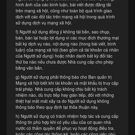
hình ảnh của các bình luận, bài viết được đăng tải
trên mạng xã hội, cũng như toàn bộ quá trình giao
dịch với các đối tác trên mạng xã hội trong quá trình
sử dụng dịch vụ mạng xã hội.
f) Người sử dụng đồng ý không tái bản, sao chụp,
bán, bán lại hoặc lợi dụng vì các mục đích thương mại
bất kỳ dịch vụ nào, nội dung nào (trong bài viết, bình
luận) của mạng xã hội (bao gồm cả tài khoản cá nhân
của Người sử dụng) hoặc nhân danh bất kỳ đối tác
thứ ba nào nếu chưa được Nhà cung cấp cho phép
bằng văn bản.
g) Người sử dụng phải thông báo cho Ban quản trị
Mạng xã hội biết khi tài khoản và mật khẩu bị truy cập
trái phép. Nhà cung cấp không chịu bất kỳ trách
nhiệm nào, dù trực tiếp hay gián tiếp, đối với những
thiệt hại mất mát xảy ra do Người sử dụng không
thông báo theo quy định tại thỏa thuận này.
h) Người sử dụng có trách nhiệm hợp tác và cung cấp
thông tin phù hợp khi có yêu cầu của cơ quan nhà
nước có thẩm quyền để phục vụ hoạt động điều tra,
hoặc các công tác thống kê, hoặc các công việc phù