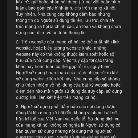
lưu trữ, gửi hoặc nhận nội dung (từ bài viết hoặc bình
luận), bao gồm các hình ảnh, clip trên mạng xã hội.
Tuy nhiên, Nhà cung cấp không đảm bảo những
thông tin do Người sử dụng tải lên, lưu trữ, chia sẻ
trên mạng xã hội là chính xác, an toàn và không chứa
đựng các rủi ro về an toàn thông tin.
2. Trên website của mạng xã hội có thể xuất hiện link
website, hoặc biểu tượng website khác, những
website này có thể không thuộc kiểm soát hoặc sở
hữu của Nhà cung cấp. Việc truy cập tới các trang
khác này hoàn toàn có thể gặp rủi ro, nguy hiểm.
Người sử dụng hoàn toàn chịu trách nhiệm rủi ro khi
sử dụng website liên kết này. Nhà cung cấp sẽ không
chịu trách nhiệm về nội dung của bất kỳ website hoặc
điểm đến nào mà Người sử dụng đã truy cập, sử dụng
đường link, liên kết hiện trên mạng xã hội.
3. Người sử dụng phải đảm bảo các nội dung được
đăng tải lên mạng xã hội đều không vi phạm luật sở
hữu trí tuệ của Việt Nam và quốc tế. Sử dụng dịch vụ
của mạng xã hội không có nghĩa là Người sử dụng có
bản quyền sử dụng những nội dung mà người sử
dụng truy cập được. Người sử dụng không được sử