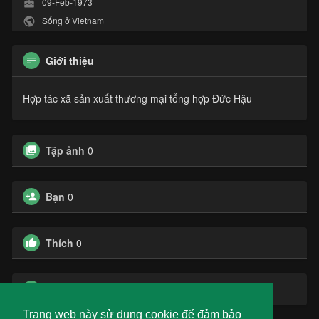
09-Feb-1973
Sống ở Vietnam
Giới thiệu
Hợp tác xã sản xuất thương mại tổng hợp Đức Hậu
Tập ảnh
0
Bạn
0
Thích
0
Các nhóm
0
Trang web này sử dụng cookie để đảm bảo